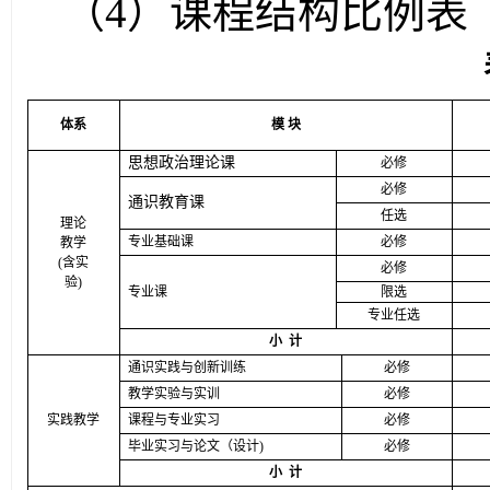
（
4
）课程结构比例表
体系
模
块
思想政治理论课
必修
必修
通识教育课
任选
理论
专业基础课
必修
教学
(
含实
必修
验
)
专业课
限选
专业任选
小
计
通识实践与创新训练
必修
教学实验与实训
必修
实践教学
课程与专业实习
必修
毕业实习与论文（设计
)
必修
小
计